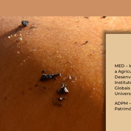
MED – I
a Agric
Desenv
Institut
Globais
Univers
ADPM – 
Patrimó